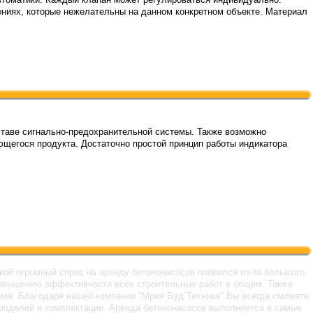
ениях, которые нежелательны на данном конкретном объекте. Материал
оставе сигнально-предохранительной системы. Также возможно
ющегося продукта. Достаточно простой принцип работы индикатора
кой огромный спрос на аренду бетононасосов появился из-за большого
к повышению эффективности всех строительных работ в общем. Также
ремя. Благодаря нашей компании "Мрия Буд Техника" Вы всегда сможете
х моделей и комплектации. Аренда бетононасосов выполняется в самые