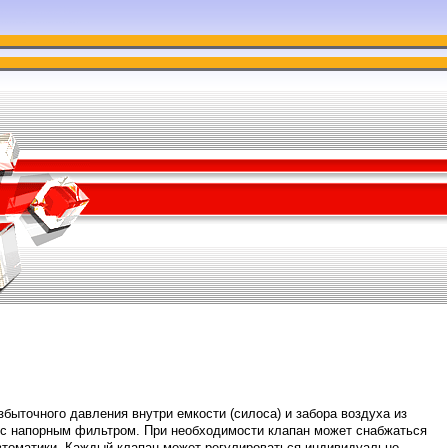
ыточного давления внутри емкости (силоса) и забора воздуха из
е с напорным фильтром. При необходимости клапан может снабжаться
втоматики. Каждый клапан может регулироваться индивидуально.