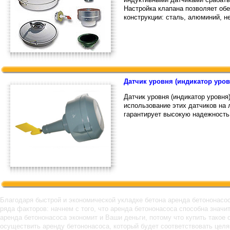
Настройка клапана позволяет об
конструкции: сталь, алюминий, 
Датчик уровня (индикатор уров
Датчик уровня (индикатор уровня
использование этих датчиков на
гарантирует высокую надежност
Благодаря быстрой и экономической укладке бетона аренда бетононасос
ряда факторов: начнем с того, что аренда бетононасоса способна знач
аренда бетононасоса экономит и Ваши деньги, потому что купить такое
осуществить аренду бетононасоса, который будет соответствовать целя