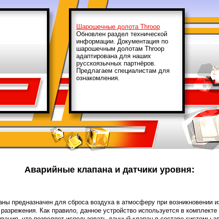
Шарошечные долота Throop
Обновлен раздел технической
информации. Документация по
шарошечным долотам Throop
адаптирована для наших
русскоязычных партнёров.
Предлагаем специалистам для
ознакомления.
Аварийные клапана и датчики уровня:
ны предназначен для сброса воздуха в атмосферу при возникновении изб
разрежения. Как правило, данное устройство используется в комплект
вания, что позволяет использовать данный клапан в составе системы а