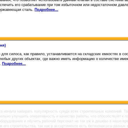
еспечить его срабатывание при том избыточном или недостаточном давл
нержавеющая сталь.
Подробнее...
ня)
) для силоса, как правило, устанавливается на складских емкостях в с
 любых других объектах, где важно иметь информацию о количестве име
ь.
Подробнее...
а начала набирать популярность среди всех строительных компаний. Та
ительно улучшить оперативность и качество работы, что способствует 
 оборудование и обучить рабочий персонал не так уж и дешево в наше в
м его строительства, так как в ассортименте есть бетононасосы разны