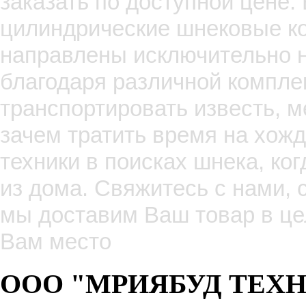
заказать по доступной цене
цилиндрические шнековые к
направлены исключительно н
благодаря различной компле
транспортировать известь, ме
зачем тратить время на хож
техники в поисках шнека, ко
из дома. Свяжитесь с нами, 
мы доставим Ваш товар в це
Вам место
ООО "МРИЯБУД ТЕХНИК