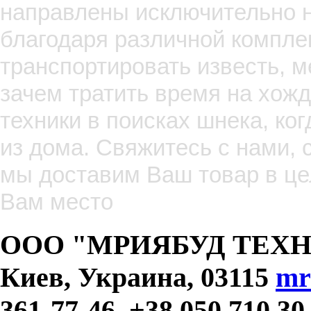
направлены исключительно н
благодаря различной компле
транспортировать известь, ме
зачем тратить время на хож
техники в поисках шнека, ко
из дома. Свяжитесь с нами, 
мы доставим Ваш товар в це
Вам место
ООО "МРИЯБУД ТЕХНИК
Киев, Украина, 03115
mr
361-77-46, +38 050 710 30