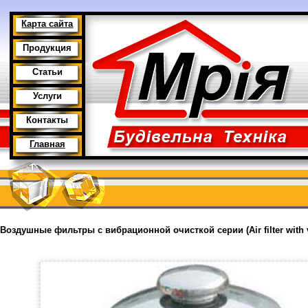
Карта сайта
Продукция
Статьи
Услуги
Контакты
Главная
Воздушные фильтры с вибрационной очисткой серии (Air filter with v